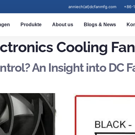
anniech(at)dcfanmfg.com
+86-
ngen
Produkte
About us
Blogs & News
Kon
ctronics Cooling Fan
rol? An Insight into DC Fa