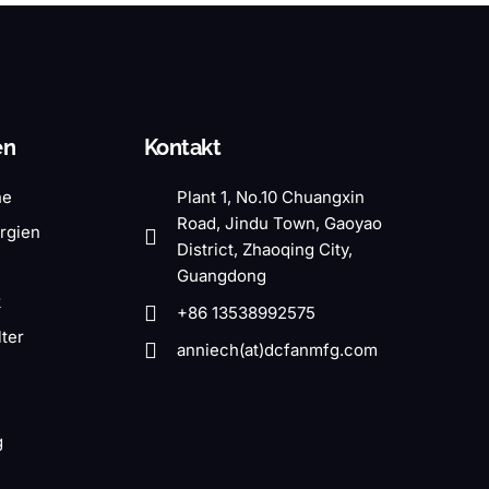
en
Kontakt
he
Plant 1, No.10 Chuangxin
Road, Jindu Town, Gaoyao
rgien
District, Zhaoqing City,
Guangdong
k
+86 13538992575
ter
anniech(at)dcfanmfg.com
g