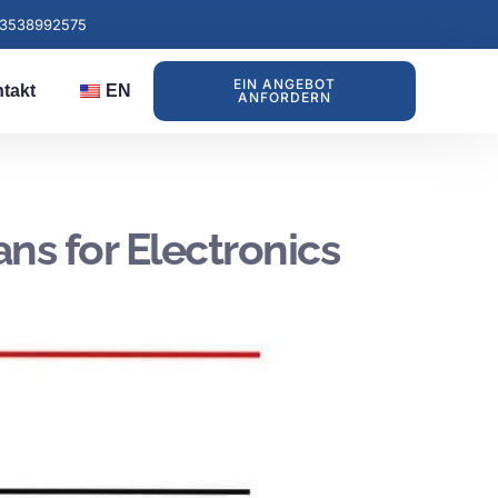
13538992575
EIN ANGEBOT
takt
EN
ANFORDERN
ns for Electronics