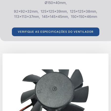
Ø150x40mm,
92x92x32mm, 125x125x39mm, 125x125x38mm,
113x113x37mm, 145x145x45mm, 150x150x46mm
VERIFIQUE AS ESPECIFICAÇÕES DO VENTILADOR