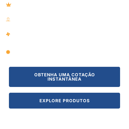
Your Preferred and Premium Alternatives of Taiwan &
Japanese Cooling Fan Brands
100+ Engineers R&D Team with 3000㎡ R&D Laboratory
191+ Self-Designed Molds with Size from 17MM to
220MM
Compliance of UL, TUV, CE & RoHS with Strict Quality
Control
OBTENHA UMA COTAÇÃO
INSTANTÂNEA
EXPLORE PRODUTOS