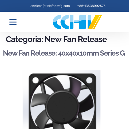
anniech(at)dcfanmfg.com
+86-13538992575
Blogs & News
Categoria:
New Fan Release
New Fan Release: 40x40x10mm Series G